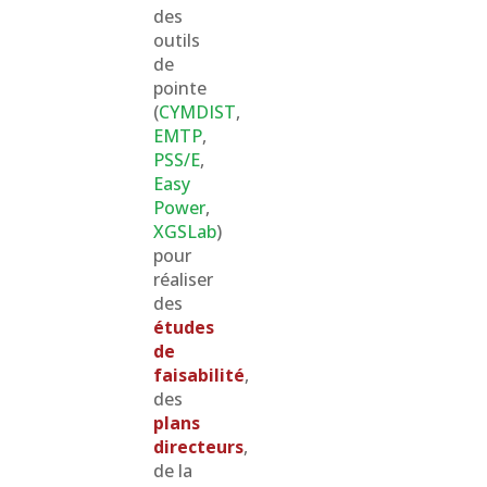
des
outils
de
pointe
(
CYMDIST
,
EMTP
,
PSS/E
,
Easy
Power
,
XGSLab
)
pour
réaliser
des
études
de
faisabilité
,
des
plans
directeurs
,
de la