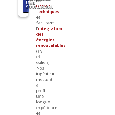
les
UNE
pertes
SOUMISSION
techniques
et
facilitent
l’
intégration
des
énergies
renouvelables
(PV
et
éolien).
Nos
ingénieurs
mettent
à
profit
une
longue
expérience
et