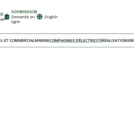
SOUMISSION
RE
Demande en
English
net
ligne
EL ET COMMERCIAL
MARINE
COMPAGNIES D’ÉLECTRICITÉ
RÉALISATIONS
R