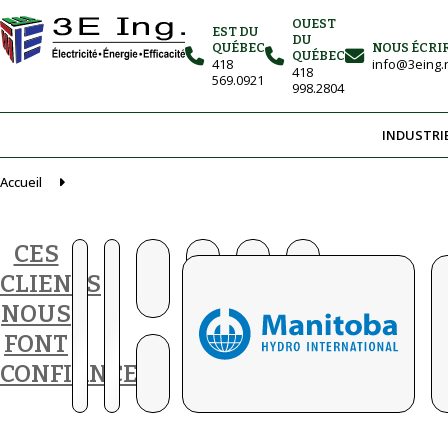
OUEST
EST DU
DU
QUÉBEC
NOUS ÉCRI
QUÉBEC
418
info@3eing.
418
569.0921
998.2804
INDUSTRI
Accueil
CES
CLIENTS
NOUS
FONT
CONFIANCE