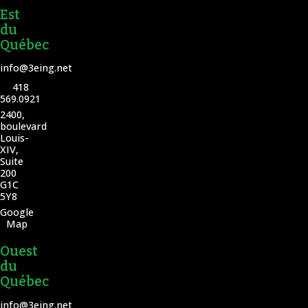
Est
du
Québec
info@3eing.net
418
569.0921
2400,
boulevard
Louis-
XIV,
Suite
200
G1C
5Y8
Google
Map
Ouest
du
Québec
info@3eing.net