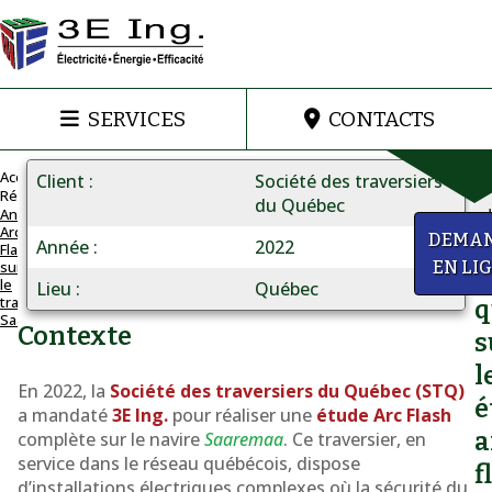
SERVICES
CONTACTS
Accueil
Client
Société des traversiers
Réalisations
du Québec
Analyse
Arc
ARC
a
DEMA
Année
2022
Flash
FLASH
sur
EN LI
D
POUR
le
Lieu
Québec
traversier
UNE
q
Saaremaa
NAVIRE
Contexte
s
DE
l
LA
En 2022, la
Société des traversiers du Québec (STQ)
STQ
é
a mandaté
3E Ing.
pour réaliser une
étude Arc Flash
Analyse
a
complète sur le navire
Saaremaa
. Ce traversier, en
Arc
service dans le réseau québécois, dispose
f
d’installations électriques complexes où la sécurité du
Flash