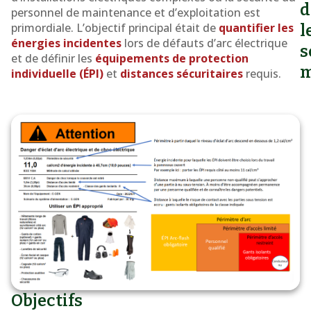
d
personnel de maintenance et d’exploitation est
sur
primordiale. L’objectif principal était de
quantifier les
l
le
énergies incidentes
lors de défauts d’arc électrique
s
traversier
et de définir les
équipements de protection
m
individuelle (ÉPI)
et
distances sécuritaires
requis.
Saaremaa
Objectifs