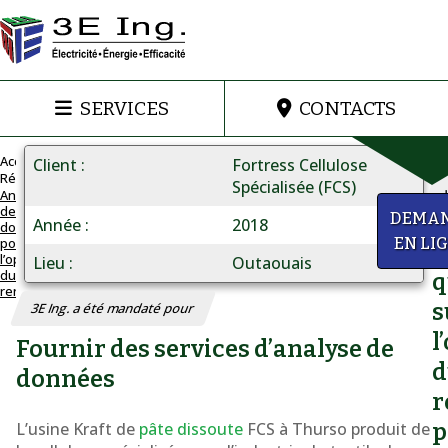
SERVICES
CONTACTS
Accueil
Client
Fortress Cellulose
Réalisations
Spécialisée (FCS)
Analyse
de
ANALYSE
a
DEMA
Année
2018
données
DE
pour
EN LI
D
DONNÉES
l’optimisation
Lieu
Outaouais
du
Optimisation
q
rendement
du
s
3E Ing. a été mandaté pour
rendement
l
Fournir des services d’analyse de
d
données
r
L’usine Kraft de
pâte dissoute
FCS à Thurso produit de
p