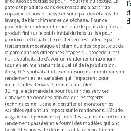
la cellulose spécialisée pour l’industrie du textile. La
l
pâte est produite dans des réacteurs à partir de
d
copeaux de bois et passe ensuite par des étapes de
lavage, de blanchiment et de séchage. Pour ce
d
procédé, le rendement représente le poids de pâte au
produit fini sur le poids initial du bois utilisé pour
produire cette pâte. Le rendement est affecté par le
traitement mécanique et chimique des copeaux et de
la pâte dans les différentes étapes du procédé. Il est
donc souhaitable d’avoir un rendement maximum
tout en en maintenant la qualité de la production.
Ainsi, FCS souhaitait être en mesure de monitorer son
rendement et les variables qui l’impactent pour
identifier les dérives et mieux contrôler.
3E Ing. a été mandaté pour fournir des services
d’analyse de données afin d’aider les experts
techniques de l’usine à identifier et monitorer les
variables qui ont un impact sur le rendement. L’étude
a également permis d’expliquer les causes de pertes de
rendement passées et a fourni des modèles qui ont
facilité les prises de décisions et la préparation de