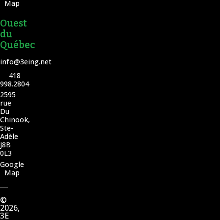
Map
Ouest
du
Québec
info@3eing.net
418
998.2804
2595
rue
Du
Chinook,
Ste-
Adèle
J8B
0L3
Google
Map
©
2026,
3E