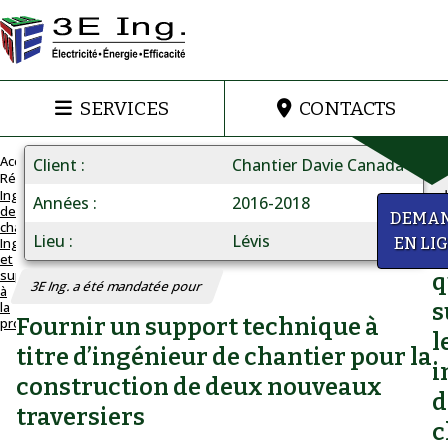
SERVICES
CONTACTS
Accueil
Client
Chantier Davie Canada
Réalisations
Ingénieur
Années
2016-2018
de
INGÉNIEUR
a
DEMA
chantier:
DE
Lieu
Lévis
Ingénierie
EN LI
D
CHANTIER
et
support
Ingénierie
q
3E Ing. a été mandatée pour
à
et
la
s
Fournir un support technique à
production
support
l
titre d’ingénieur de chantier pour la
à
i
construction de deux nouveaux
la
d
traversiers
production
c